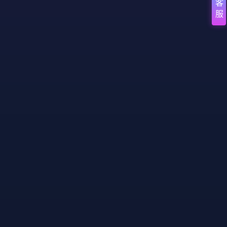
联网设备和数据流。完成摩登开户后，用户可以开发物联网应
率。